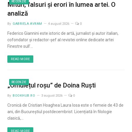
RECENZIE
Mituri, falsuri și erori în lumea artei. O
analiză
By
GABRIELA AVRAM
4 august 2026
0
Federico Giannini este istoric de artă, jurnalist și autor italian,
cofondator și redactor-șef al revistei online dedicate artei
Finestre sullʼ…
READ MORE
RECENZIE
„Omulețul roșu” de Doina Ruști
By
BOOKHUB.RO
3 august 2026
0
Cronică de Cristian Hoaghea Laura Iosa este o femeie de 43 de
ani, din Bucureștiul postdecembrist. Licențiată în filologie
clasică,…
READ MORE