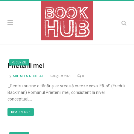
RECENZIE
Prietenii mei
By
MIHAELA NICOLAE
6 august 2026
0
„Pentru oricine e tânăr și ar vrea să creeze ceva. Fă-o!” (Fredrik
Backman) Romanul Prietenii mei, consistent la nivel
conceptual,…
READ MORE