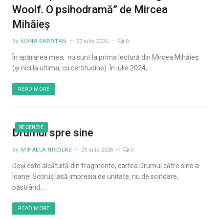
Woolf. O psihodramă” de Mircea
Mihăieș
By
NONA RAPOTAN
27 iulie 2026
0
În apărarea mea, nu sunt la prima lectură din Mircea Mihăieș
(și nici la ultima, cu certitudine). În iulie 2024,…
READ MORE
RECENZIE
Drumul spre sine
By
MIHAELA NICOLAE
25 iulie 2026
0
Deși este alcătuită din fragmente, cartea Drumul către sine a
Ioanei Scoruș lasă impresia de unitate, nu de scindare,
păstrând…
READ MORE