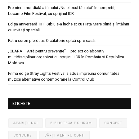
Premiera mondială a filmului „Nu e locul tău aici” în competiția
Locarno Film Festival, cu sprijinul ICR
Ediția aniversară TIFF Sibiu s-a încheiat cu Piața Mare plină și întâlniri
cu invitați speciali
Patru surori pierdute. O călătorie epică spre casă.
„CLARA – Artă pentru prevenție” – proiect colaborativ
multidisciplinar organizat cu sprijinul ICR în România și Republica
Moldova
Prima ediție Stray Lights Festival a adus împreună comunitatea
muzicii alternative contemporane la Control Club
ETICHETE
APARIȚII NOI
BIBLIOTECA POLIROM
CONCERT
CONCURS
CĂRȚI PENTRU COPII