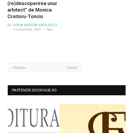
(re)descoperirea unui
arhitect” de Monica
Croitoru-Tonciu
By
SORIN MIRCEA VASILESCU
5 octombrie 2022
0
PARTENERI BOOKHUB.RO