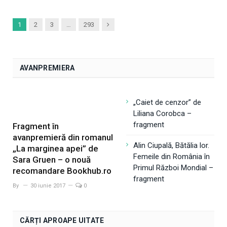
Next
1
2
3
…
293
AVANPREMIERA
„Caiet de cenzor” de
Liliana Corobca –
fragment
Fragment în
avanpremieră din romanul
Alin Ciupală, Bătălia lor.
„La marginea apei” de
Femeile din România în
Sara Gruen – o nouă
Primul Război Mondial –
recomandare Bookhub.ro
fragment
By
30 iunie 2017
0
CĂRȚI APROAPE UITATE