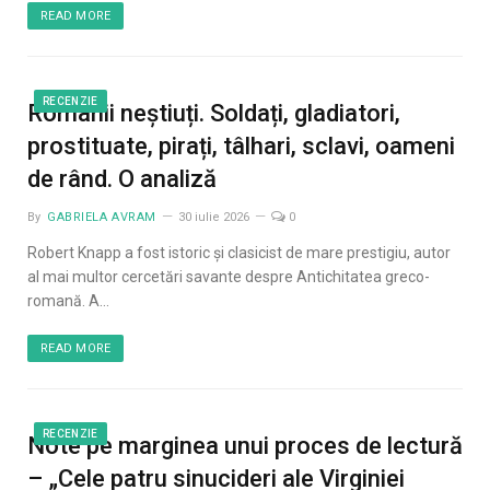
READ MORE
RECENZIE
Romanii neștiuți. Soldați, gladiatori,
prostituate, pirați, tâlhari, sclavi, oameni
de rând. O analiză
By
GABRIELA AVRAM
30 iulie 2026
0
Robert Knapp a fost istoric și clasicist de mare prestigiu, autor
al mai multor cercetări savante despre Antichitatea greco-
romană. A…
READ MORE
RECENZIE
Note pe marginea unui proces de lectură
– „Cele patru sinucideri ale Virginiei