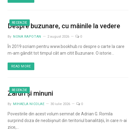
RECENZIE
Despre buzunare, cu mâinile la vedere
By
NONA RAPOTAN
2 august 2026
0
În 2019 scriam pentru www.bookhub.ro despre o carte la care
m-am gândit tot timpul cât am citit Buzunare. O istorie…
READ MORE
RECENZIE
Zaruri și minuni
By
MIHAELA NICOLAE
30 iulie 2026
0
Povestirile din acest volum semnat de Adrian G. Romila
surprind doza de neobișnuit din teritoriul banalității, în care n-ai
zice,…