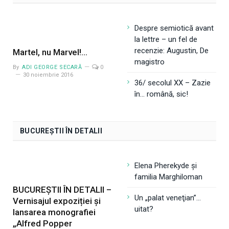
Despre semiotică avant
la lettre – un fel de
recenzie: Augustin, De
Martel, nu Marvel!…
magistro
By
ADI GEORGE SECARĂ
0
30 noiembrie 2016
36/ secolul XX – Zazie
în… română, sic!
BUCUREȘTII ÎN DETALII
Elena Pherekyde și
familia Marghiloman
BUCUREȘTII ÎN DETALII –
Un „palat veneţian”…
Vernisajul expoziției și
uitat?
lansarea monografiei
„Alfred Popper