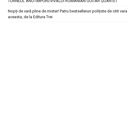
TURNEUL ANOTIMPURI/VIVALDI ROMANIAN GUITAR QUARTET
Nopți de vară pline de mister! Patru bestselleruri polițiste de citit vara
aceasta, de la Editura Trei