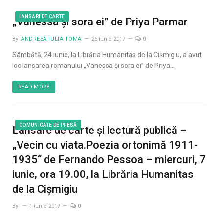
LANSĂRI DE CARTE
„Vanessa și sora ei” de Priya Parmar
By
ANDREEA IULIA TOMA
26 iunie 2017
0
Sâmbătă, 24 iunie, la Librăria Humanitas de la Cișmigiu, a avut
loc lansarea romanului „Vanessa și sora ei” de Priya…
READ MORE
COMUNICATE DE PRESĂ
Lansare de carte şi lectură publică –
„Vecin cu viata.Poezia ortonimă 1911-
1935“ de Fernando Pessoa – miercuri, 7
iunie, ora 19.00, la Librăria Humanitas
de la Cișmigiu
By
1 iunie 2017
0