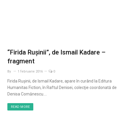
“Firida Ruşinii”, de Ismail Kadare –
fragment
By
1 februarie 2016
0
Firida Ruşinii, de Ismail Kadare, apare în curând la Editura
Humanitas Fiction, în Raftul Denisei, colecţie coordonată de
Denisa Comănescu.…
READ MORE