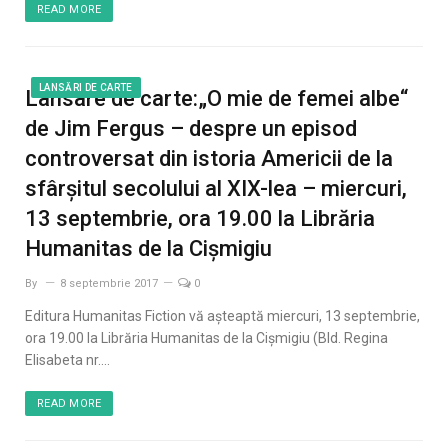
READ MORE
LANSĂRI DE CARTE
Lansare de carte:„O mie de femei albe“
de Jim Fergus – despre un episod
controversat din istoria Americii de la
sfârșitul secolului al XIX-lea – miercuri,
13 septembrie, ora 19.00 la Librăria
Humanitas de la Cișmigiu
By
8 septembrie 2017
0
Editura Humanitas Fiction vă aşteaptă miercuri, 13 septembrie,
ora 19.00 la Librăria Humanitas de la Cişmigiu (Bld. Regina
Elisabeta nr.…
READ MORE