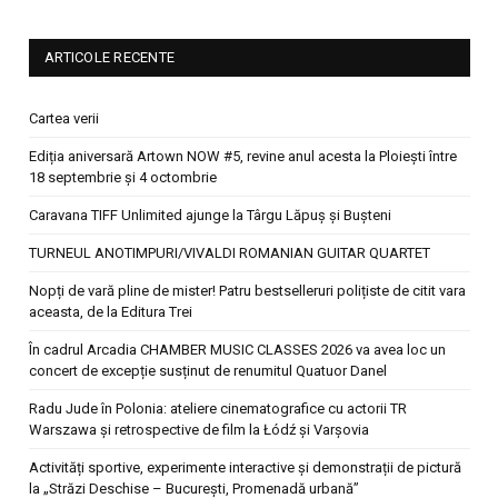
ARTICOLE RECENTE
Cartea verii
Ediția aniversară Artown NOW #5, revine anul acesta la Ploiești între
18 septembrie și 4 octombrie
Caravana TIFF Unlimited ajunge la Târgu Lăpuș și Bușteni
TURNEUL ANOTIMPURI/VIVALDI ROMANIAN GUITAR QUARTET
Nopți de vară pline de mister! Patru bestselleruri polițiste de citit vara
aceasta, de la Editura Trei
În cadrul Arcadia CHAMBER MUSIC CLASSES 2026 va avea loc un
concert de excepție susținut de renumitul Quatuor Danel
Radu Jude în Polonia: ateliere cinematografice cu actorii TR
Warszawa și retrospective de film la Łódź și Varșovia
Activități sportive, experimente interactive și demonstrații de pictură
la „Străzi Deschise – București, Promenadă urbană”