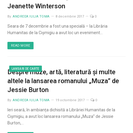
Jeanette Winterson
By
ANDREEA IULIA TOMA
8 decembrie 2017
0
Seara de 7 decembrie a fost una specială – la Librăria
Humanitas de la Cișmigiu a avut loc un eveniment…
READ MORE
LANSĂRI DE CARTE
Despre muze, artă, literatură și multe
altele la lansarea romanului „Muza” de
Jessie Burton
By
ANDREEA IULIA TOMA
19 octombrie 2017
0
Ieri seară, în ambianța dichisită a Librăriei Humanitas de la
Cișmigiu, a avut loc lansarea romanului „Muza” de Jessie
Burton,…