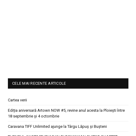
CELE MAI RECENTE ARTICOLE
Cartea verii
Ediția aniversară Artown NOW #5, revine anul acesta la Ploiești între
18 septembrie și 4 octombrie
Caravana TIFF Unlimited ajunge la Târgu Lăpuș și Bușteni