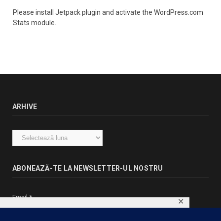
Please install Jetpack plugin and activate the WordPress.com
Stats module.
ARHIVE
Arhive
ABONEAZĂ-TE LA NEWSLETTER-UL NOSTRU
Email
*
✕
This website uses cookies to ensure you get