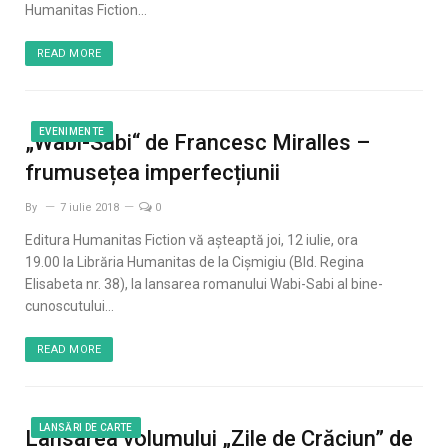
Humanitas Fiction…
READ MORE
EVENIMENTE
„Wabi-Sabi“ de Francesc Miralles –
frumusețea imperfecțiunii
By
7 iulie 2018
0
Editura Humanitas Fiction vă aşteaptă joi, 12 iulie, ora
19.00 la Librăria Humanitas de la Cişmigiu (Bld. Regina
Elisabeta nr. 38), la lansarea romanului Wabi-Sabi al bine-
cunoscutului…
READ MORE
LANSĂRI DE CARTE
Lansarea volumului „Zile de Crăciun” de