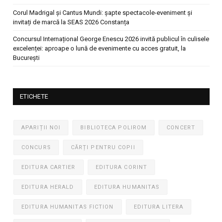
Corul Madrigal și Cantus Mundi: șapte spectacole-eveniment și
invitați de marcă la SEAS 2026 Constanța
Concursul Internațional George Enescu 2026 invită publicul în culisele
excelenței: aproape o lună de evenimente cu acces gratuit, la
București
ETICHETE
APARIȚII NOI
BIBLIOTECA POLIROM
CONCERT
CONCURS
CĂRȚI PENTRU COPII
EDITURA CARTIER
EDITURA CORINT
EDITURA HERALD
EDITURA HUMANITAS
EDITURA HUMANITAS FICTION
EDITURA LITERA