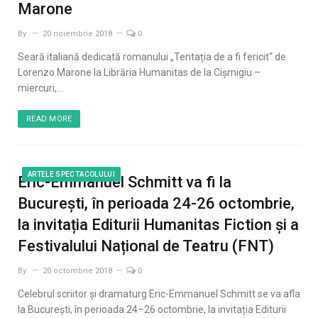
Marone
By
20 noiembrie 2018
0
Seară italiană dedicată romanului „Tentația de a fi fericit“ de
Lorenzo Marone la Librăria Humanitas de la Cișmigiu –
miercuri,…
READ MORE
ARTELE SPECTACOLULUI
Eric-Emmanuel Schmitt va fi la
București, în perioada 24-26 octombrie,
la invitația Editurii Humanitas Fiction și a
Festivalului Național de Teatru (FNT)
By
20 octombrie 2018
0
Celebrul scriitor și dramaturg Eric-Emmanuel Schmitt se va afla
la București, în perioada 24–26 octombrie, la invitația Editurii