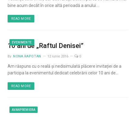
bine acum decât în orice altă perioadă a anului.…
READ MORE
EVENIMENTE
10 ani de „Raftul Denisei”
By
NONA RAPOTAN
12 iunie 2016
0
Am răspuns cu o reală și nedisimulată plăcere invitației de a
participa la evenimentul dedicat celebrării celor 10 ani de…
READ MORE
AVANPREMIERA