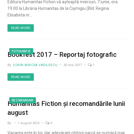
Editura Humanitas Fiction vă aşteaptă miercuri, 7 iunie, ora
19.00 la Librăria Humanitas de la Cişmigiu (Bld. Regina
Elisabeta nr.…
READ MORE
FOTOGRAFIE
Bookfest 2017 – Reportaj fotografic
By
SORIN MIRCEA VASILESCU
30 mai 2017
1
READ MORE
RECOMANDARI
Humanitas Fiction și recomandările lunii
august
By
1 august 2016
0
Vacanța este în toi, dar adevărații cititorii parcă se numără mai