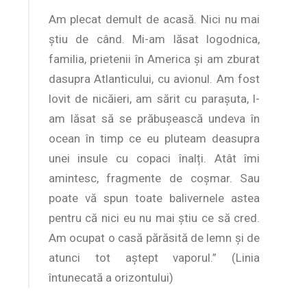
Am plecat demult de acasă. Nici nu mai
știu de când. Mi-am lăsat logodnica,
familia, prietenii în America și am zburat
dasupra Atlanticului, cu avionul. Am fost
lovit de nicăieri, am sărit cu parașuta, l-
am lăsat să se prăbușească undeva în
ocean în timp ce eu pluteam deasupra
unei insule cu copaci înalți. Atât îmi
amintesc, fragmente de coșmar. Sau
poate vă spun toate balivernele astea
pentru că nici eu nu mai știu ce să cred.
Am ocupat o casă părăsită de lemn și de
atunci tot aștept vaporul.” (Linia
întunecată a orizontului)