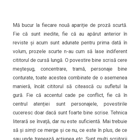
Mă bucur la fiecare nouă apariție de proză scurtă.
Fie că sunt inedite, fie că au apărut anterior în
reviste și acum sunt adunate pentru prima dată în
volum, prozele scurte n-au cum să lase indiferent
cititorul de cursă lungă. O povestire bine scrisă cere
meșteșug, concentrare, tramă, personaje bine
conturate, toate acestea combinate de o asemenea
manieră, încât cititorul să citească cu sufletul la
gură. Fie că accentul cade pe conflict, fie că în
centrul atenției sunt personajele, povestirile
cuceresc doar dacă sunt foarte bine scrise. Tehnica
literară se învață, dar nu este suficientă. Mai trebuie
să și
simți
ce merge și ce nu, ce este în plus, de ce
sau unde trenează acțiunea etc. Sunt mulți scriitorii