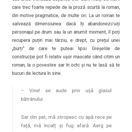
care trec foarte repede de la proză scurtă la roman,
din motive pragmatice, de multe ori. La un roman te
salvează dimensiunea: dacă îți abandonezi/uiți
personajul pe drum sau la un anumit moment, îl poți
recupera puțin mai târziu, e drept, cu prețul unei
„burți” de care te puteai lipsi. Greșelile de
construcție pot fi relativ ușor mascate când citim un
roman, la o povestire sar în ochi și nu te lasă să te
bucuri de lectura în sine.
– Vine! se aude prin ușă glasul
bătrânului.
Sar din pat, mă stropesc cu apă rece pe
față, mă încalț și fug afară. Aerg pe