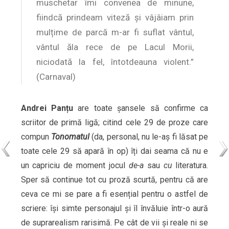
muschetar îmi convenea de minune,
fiindcă prindeam viteză și vâjâiam prin
mulțime de parcă m-ar fi suflat vântul,
vântul ăla rece de pe Lacul Morii,
niciodată la fel, întotdeauna violent.”
(Carnaval)
Andrei Panțu
are toate șansele să confirme ca
scriitor de primă ligă; citind cele 29 de proze care
compun
Tonomatul
(da, personal, nu le-aș fi lăsat pe
toate cele 29 să apară în op) îți dai seama că nu e
un capriciu de moment jocul
de-a
sau
cu
literatura.
Sper să continue tot cu proză scurtă, pentru că are
ceva ce mi se pare a fi esențial pentru o astfel de
scriere: își simte personajul și îl învăluie într-o aură
de suprarealism rarisimă. Pe cât de vii și reale ni se