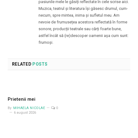
pasiunile mele le găsiți reflectate în cele scrise aici.
Muzica, teatrul și literatura își găsesc drumul, cum-
necum, spre mintea, inima și sufletul meu. Am
nevoie de frumusețea acestora reflectată în forme
sonore, producții teatrale sau cărți foarte bune,
astfel încât să (re)descoper oamenii așa cum sunt:
frumoși.
RELATED
POSTS
Prietenii mei
By
MIHAELA NICOLAE
0
6 august 2026