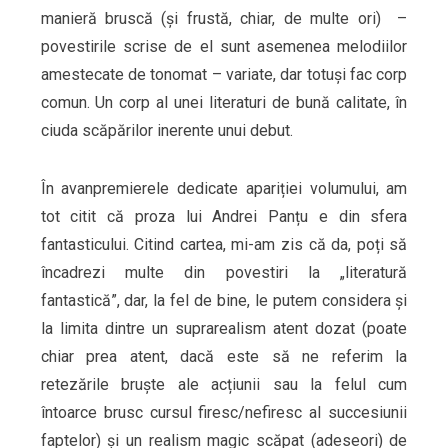
manieră bruscă (și frustă, chiar, de multe ori) –
povestirile scrise de el sunt asemenea melodiilor
amestecate de tonomat – variate, dar totuși fac corp
comun. Un corp al unei literaturi de bună calitate, în
ciuda scăpărilor inerente unui debut.
În avanpremierele dedicate apariției volumului, am
tot citit că proza lui Andrei Panțu e din sfera
fantasticului. Citind cartea, mi-am zis că da, poți să
încadrezi multe din povestiri la „literatură
fantastică”, dar, la fel de bine, le putem considera și
la limita dintre un suprarealism atent dozat (poate
chiar prea atent, dacă este să ne referim la
retezările bruște ale acțiunii sau la felul cum
întoarce brusc cursul firesc/nefiresc al succesiunii
faptelor) și un realism magic scăpat (adeseori) de