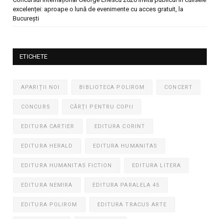
excelenței: aproape o lună de evenimente cu acces gratuit, la
București
ETICHETE
APARIȚII NOI
BIBLIOTECA POLIROM
CONCERT
CONCURS
CĂRȚI PENTRU COPII
EDITURA CARTIER
EDITURA CORINT
EDITURA HERALD
EDITURA HUMANITAS
EDITURA HUMANITAS FICTION
EDITURA LITERA
EDITURA NEMIRA
EDITURA PARALELA 45
EDITURA POLIROM
EDITURA TRACUS ARTE