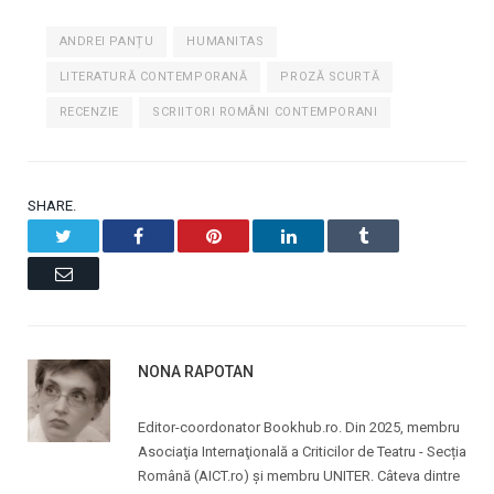
ANDREI PANȚU
HUMANITAS
LITERATURĂ CONTEMPORANĂ
PROZĂ SCURTĂ
RECENZIE
SCRIITORI ROMÂNI CONTEMPORANI
SHARE.
Twitter
Facebook
Pinterest
LinkedIn
Tumblr
Email
NONA RAPOTAN
Editor-coordonator Bookhub.ro. Din 2025, membru
Asociaţia Internaţională a Criticilor de Teatru - Secția
Română (AICT.ro) și membru UNITER. Câteva dintre