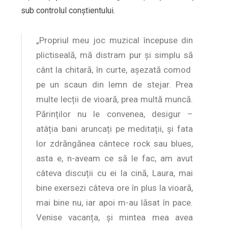
sub controlul conștientului.
„Propriul meu joc muzical începuse din
plictiseală, mă distram pur și simplu să
cânt la chitară, în curte, așezată comod
pe un scaun din lemn de stejar. Prea
multe lecții de vioară, prea multă muncă.
Părinților nu le convenea, desigur –
atâția bani aruncați pe meditații, și fata
lor zdrăngănea cântece rock sau blues,
asta e, n-aveam ce să le fac, am avut
câteva discuții cu ei la cină, Laura, mai
bine exersezi câteva ore în plus la vioară,
mai bine nu, iar apoi m-au lăsat în pace.
Venise vacanța, și mintea mea avea