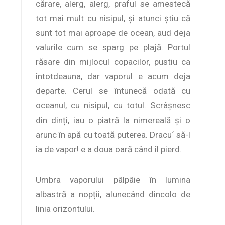
cărare, alerg, alerg, praful se amestecă
tot mai mult cu nisipul, și atunci știu că
sunt tot mai aproape de ocean, aud deja
valurile cum se sparg pe plajă. Portul
răsare din mijlocul copacilor, pustiu ca
întotdeauna, dar vaporul e acum deja
departe. Cerul se întunecă odată cu
oceanul, cu nisipul, cu totul. Scrâșnesc
din dinți, iau o piatră la nimereală și o
arunc în apă cu toată puterea. Dracu´ să-l
ia de vapor! e a doua oară când îl pierd.
Umbra vaporului pâlpâie în lumina
albastră a nopții, alunecând dincolo de
linia orizontului.