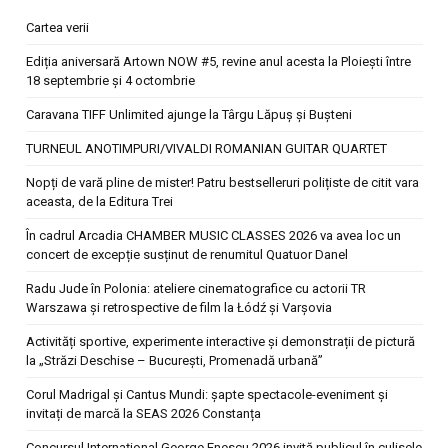
Cartea verii
Ediția aniversară Artown NOW #5, revine anul acesta la Ploiești între
18 septembrie și 4 octombrie
Caravana TIFF Unlimited ajunge la Târgu Lăpuș și Bușteni
TURNEUL ANOTIMPURI/VIVALDI ROMANIAN GUITAR QUARTET
Nopți de vară pline de mister! Patru bestselleruri polițiste de citit vara
aceasta, de la Editura Trei
În cadrul Arcadia CHAMBER MUSIC CLASSES 2026 va avea loc un
concert de excepție susținut de renumitul Quatuor Danel
Radu Jude în Polonia: ateliere cinematografice cu actorii TR
Warszawa și retrospective de film la Łódź și Varșovia
Activități sportive, experimente interactive și demonstrații de pictură
la „Străzi Deschise – București, Promenadă urbană”
Corul Madrigal și Cantus Mundi: șapte spectacole-eveniment și
invitați de marcă la SEAS 2026 Constanța
Concursul Internațional George Enescu 2026 invită publicul în culisele