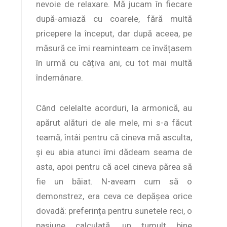
nevoie de relaxare. Mă jucam în fiecare
după-amiază cu coarele, fără multă
pricepere la început, dar după aceea, pe
măsură ce îmi reaminteam ce învățasem
în urmă cu câțiva ani, cu tot mai multă
îndemânare.
Când celelalte acorduri, la armonică, au
apărut alături de ale mele, mi s-a făcut
teamă, întâi pentru că cineva mă asculta,
și eu abia atunci îmi dădeam seama de
asta, apoi pentru că acel cineva părea să
fie un băiat. N-aveam cum să o
demonstrez, era ceva ce depășea orice
dovadă: preferința pentru sunetele reci, o
pasiune calculată, un tumult bine