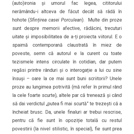
(auto)ironia și umorul fac legea, cititorului
nerămându-i altceva de făcut decât să râdă în
hohote (
Sfințirea casei Porculean
). Multe din proze
sunt despre memorii afective, rădăcini, trecuturi
uitate și imposibilitatea de a-ți proiecta viitorul. E o
spaimă contemporană claustrată în miez de
poveste, semn că autorul e la curent cu toate
tezismele intens circulate în cotidian, dar putem
regăsi printre rânduri și o interogație a lui cu sine
însuși – oare la ce mai sunt buni scriitorii? Unele
proze au lungimea potrivită (mă refer în primul rând
la cele foarte scurte), altele par că trenează și când
să dai verdictul „putea fi mai scurtă” te trezești că a
încheiat brusc. Da, unele finaluri ar trebui rescrise,
pentru că fie sunt în opoziție totală cu restul
povestirii (la nivel stilistic, în special), fie sunt prea