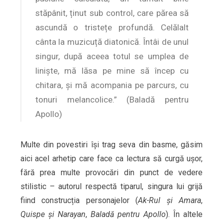
stăpânit, ținut sub control, care părea să
ascundă o tristețe profundă. Celălalt
cânta la muzicuță diatonică. Întâi de unul
singur, după aceea totul se umplea de
liniște, mă lăsa pe mine să încep cu
chitara, și mă acompania pe parcurs, cu
tonuri melancolice.” (Baladă pentru
Apollo)
Multe din povestiri își trag seva din basme, găsim
aici acel arhetip care face ca lectura să curgă ușor,
fără prea multe provocări din punct de vedere
stilistic – autorul respectă tiparul, singura lui grijă
fiind construcția personajelor (
Ak-Rul și Amara
,
Quispe și Narayan
,
Baladă pentru Apollo
). În altele