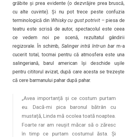
grăbite și prea evidente (o dezvrăjire prea bruscă,
cu alte cuvinte). Și nu pot trece peste confuzia
terminologică din
Whisky cu gust potrivit
– piesa de
teatru este scrisă de autor, spectacolul este ceea
ce vedem noi pe scenă, rezultatul gândirii
regizorale. În schimb,
Salinger intră într-un bar
m-a
cucerit total, tocmai pentru că atmosfera este una
salingeriană, barul american își deschide ușile
pentru cititorul avizat, după care acesta se trezește
că cere barmanului pahar după pahar.
„Avea importanță și ce costum purtam
eu. Dacă-mi pica baronul bătrân cu
mustață, Linda mă ocolea toată noaptea.
Foarte rar am reușit măcar să o zăresc
în timp ce purtam costumul ăsta. Și