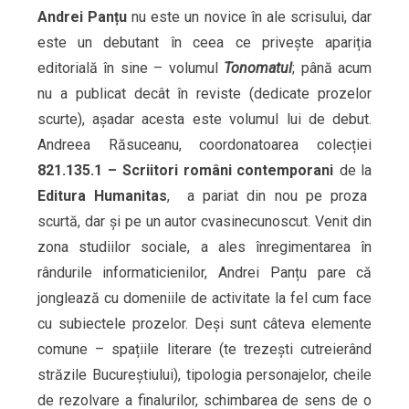
Andrei Panțu
nu este un novice în ale scrisului, dar
este un debutant în ceea ce privește apariția
editorială în sine – volumul
Tonomatul
; până acum
nu a publicat decât în reviste (dedicate prozelor
scurte), așadar acesta este volumul lui de debut.
Andreea Răsuceanu, coordonatoarea colecției
821.135.1 – Scriitori români contemporani
de la
Editura Humanitas
, a pariat din nou pe proza
scurtă, dar și pe un autor cvasinecunoscut. Venit din
zona studiilor sociale, a ales înregimentarea în
rândurile informaticienilor, Andrei Panțu pare că
jonglează cu domeniile de activitate la fel cum face
cu subiectele prozelor. Deși sunt câteva elemente
comune – spațiile literare (te trezești cutreierând
străzile Bucureștiului), tipologia personajelor, cheile
de rezolvare a finalurilor, schimbarea de sens de o