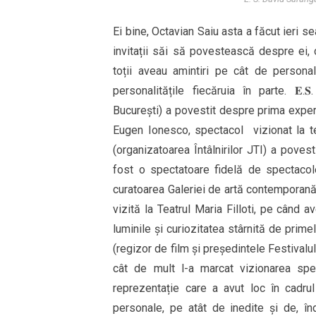
Ei bine, Octavian Saiu asta a făcut ieri se
invitații săi să povestească despre ei, c
toții aveau amintiri pe cât de person
personalitățile fiecăruia în parte. 𝐄.𝐒.
București) a povestit despre prima exper
Eugen Ionesco, spectacol vizionat la telev
(organizatoarea Întâlnirilor JTI) a poves
fost o spectatoare fidelă de spectacole 
curatoarea Galeriei de artă contemporan
vizită la Teatrul Maria Filloti, pe când 
luminile și curiozitatea stârnită de primele
(regizor de film și președintele Festivalul
cât de mult l-a marcat vizionarea spe
reprezentație care a avut loc în cadrul
personale, pe atât de inedite și de, în