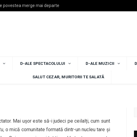
ce povestea merge mai departe
te să fii spectator de
D-ALE SPECTACOLULUI
D-ALE MUZICII
MENTS
SALUT CEZAR, MURITORII TE SALATĂ
ator. Mai ușor este să-i judeci pe ceilalți, cum sunt
tu,
o mică comunitate formată dintr-un nucleu tare și