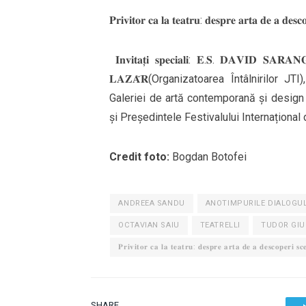
𝐏𝐫𝐢𝐯𝐢𝐭𝐨𝐫 𝐜𝐚 𝐥𝐚 𝐭𝐞𝐚𝐭𝐫𝐮: 𝐝𝐞𝐬𝐩𝐫𝐞 𝐚𝐫𝐭𝐚 𝐝𝐞 𝐚 𝐝𝐞
𝐈𝐧𝐯𝐢𝐭𝐚𝐭̦𝐢 𝐬𝐩𝐞𝐜𝐢𝐚𝐥𝐢: 𝐄.𝐒. 𝐃𝐀𝐕𝐈
𝐋𝐀𝐙𝐀̆𝐑(Organizatoarea Întâlnirilor JTI
Galeriei de artă contemporană și design GA
și Președintele Festivalului Internațional 
Credit foto:
Bogdan Botofei
ANDREEA SANDU
ANOTIMPURILE DIALOGU
OCTAVIAN SAIU
TEATRELLI
TUDOR GIU
𝐏𝐫𝐢𝐯𝐢𝐭𝐨𝐫 𝐜𝐚 𝐥𝐚 𝐭𝐞𝐚𝐭𝐫𝐮: 𝐝𝐞𝐬𝐩𝐫𝐞 𝐚𝐫𝐭𝐚 𝐝𝐞 𝐚 𝐝𝐞𝐬𝐜𝐨𝐩𝐞𝐫𝐢 𝐬𝐜
SHARE.