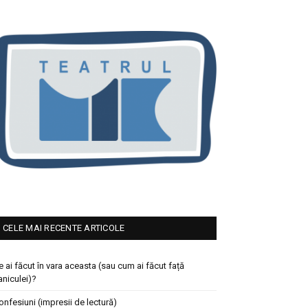
CELE MAI RECENTE ARTICOLE
e ai făcut în vara aceasta (sau cum ai făcut față
aniculei)?
onfesiuni (impresii de lectură)