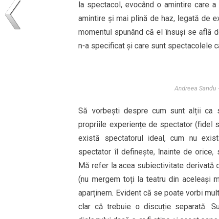
la spectacol, evocând o amintire care a 
amintire și mai plină de haz, legată de ex
momentul spunând că el însuși se află de
n-a specificat și care sunt spectacolele c
Andreea Sandu –
Să vorbești despre cum sunt alții ca 
propriile experiențe de spectator (fidel s
există spectatorul ideal, cum nu exis
spectator îl definește, înainte de orice, 
Mă refer la acea subiectivitate derivată d
(nu mergem toți la teatru din aceleași mo
aparținem. Evident că se poate vorbi mult
clar că trebuie o discuție separată. S