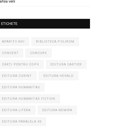
artea verii
ETICHETE
APARIȚII NOI
BIBLIOTECA POLIROM
CONCERT
CONCURS
CĂRȚI PENTRU COPII
EDITURA CARTIER
EDITURA CORINT
EDITURA HERALD
EDITURA HUMANITAS
EDITURA HUMANITAS FICTION
EDITURA LITERA
EDITURA NEMIRA
EDITURA PARALELA 45