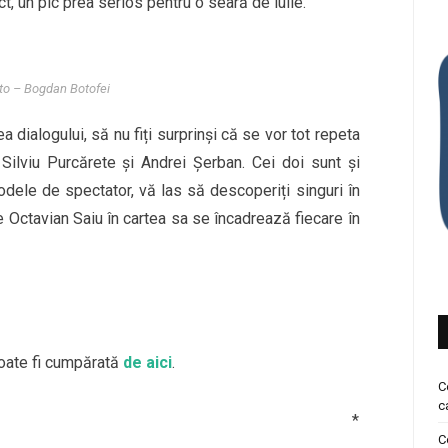
ct, un pic prea serios pentru o seară de iulie.
oto – Bogdan Botofei
a dialogului, să nu fiți surprinși că se vor tot repeta
Silviu Purcărete și Andrei Șerban. Cei doi sunt și
i modele de spectator, vă las să descoperiți singuri în
e Octavian Saiu în cartea sa se încadrează fiecare în
ate fi cumpărată
de aici
.
C
c
*
C