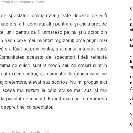
credit foto Bogdan Botofei
C
 de spectatori omniprezenți este departe de a fi
„
tele și a fi admirați; alții pentru a-și anula preț de
p
ș
e; unii pentru că îl urmăresc pe nu știu actor din
 să vadă ce-a mai inventat regizorul; prea puțini mai
M
l
acă s-a tăiat sau, din contra, s-a montat integral, dacă
„
Comunitatea aceasta de spectatori fideli reflectă
B
seama ce culori sunt la modă sau ce croiuri sunt în
s
al excentricității, iar comentariile (atunci când se
U
baj pretențios, elevat sau scorțos. Nu-mi propun aici
r
A
de aceea mă rezum la cele scrise mai sus și mă
la punctul de început. E mult mai ușor să vorbești
„
S
 despre tine, ca spectator.
V
U
a – credit foto Bogdan Botofei