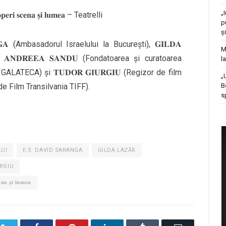
„
𝐬𝐜𝐨𝐩𝐞𝐫𝐢 𝐬𝐜𝐞𝐧𝐚 𝐬̦𝐢 𝐥𝐮𝐦𝐞𝐚 – Teatrelli
p
ș
 𝐒𝐀𝐑𝐀𝐍𝐆𝐀 (Ambasadorul Israelului la București), 𝐆𝐈𝐋𝐃𝐀
M
), 𝐀𝐍𝐃𝐑𝐄𝐄𝐀 𝐒𝐀𝐍𝐃𝐔 (Fondatoarea și curatoarea
l
LATECA) și 𝐓𝐔𝐃𝐎𝐑 𝐆𝐈𝐔𝐑𝐆𝐈𝐔 (Regizor de film
„
B
de Film Transilvania TIFF).
s
LUI
E.S. DAVID SARANGA
GILDA LAZĂR
RGIU
𝐧𝐚 𝐬̦𝐢 𝐥𝐮𝐦𝐞𝐚