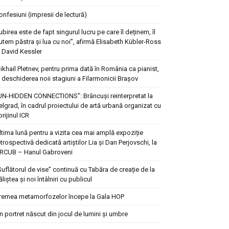
onfesiuni (impresii de lectură)
Iubirea este de fapt singurul lucru pe care îl deținem, îl
utem păstra și lua cu noi”, afirmă Elisabeth Kübler-Ross
i David Kessler
ikhail Pletnev, pentru prima dată în România ca pianist,
a deschiderea noii stagiuni a Filarmonicii Brașov
UN-HIDDEN CONNECTIONS”: Brâncuși reinterpretat la
elgrad, în cadrul proiectului de artă urbană organizat cu
prijinul ICR
ltima lună pentru a vizita cea mai amplă expoziție
etrospectivă dedicată artiștilor Lia și Dan Perjovschi, la
RCUB – Hanul Gabroveni
Suflătorul de vise” continuă cu Tabăra de creație de la
ăliștea și noi întâlniri cu publicul
remea metamorfozelor începe la Gala HOP
n portret născut din jocul de lumini și umbre