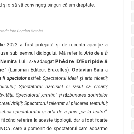
d și o să vă convingeți singuri că am dreptate.
credit foto Bogdan Botofei
ie 2022 a fost prilejuită și de recenta apariție a
 puse sub semnul dialogului. Mă refer la
Arta de a fi
 Nemira
. Lui i s-a adăugat 𝗣𝗵𝗲̀𝗱𝗿𝗲. 𝗗’𝗘𝘂𝗿𝗶𝗽𝗶𝗱𝗲 𝗮̀
 𝗞𝗮𝗻𝗲” (Lansman Editeur, Bruxelles).
Octavian Saiu
a
 fi spectator
astfel:
Spectatorul ideal și arta tăcerii
;
licului
; Spectatorul narcisist și râsul ca eroare
;
vității
; Spectatorul „crrritic“ și răzbunarea dorințelor
reativității
; Spectatorul talentat și plăcerea teatrului
;
oetica spectatorului și arta de a privi „ca la teatru“
.
 făcând referire la aceste tipologii, dar a fost foarte
𝐑𝐀𝐍𝐆𝐀, care a pomenit de spectatorul care adoarme