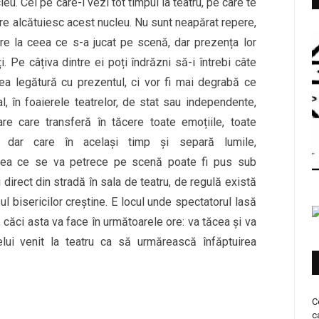
cleu. Cei pe care-i vezi tot timpul la teatru, pe care te
care alcătuiesc acest nucleu. Nu sunt neapărat repere,
vire la ceea ce s-a jucat pe scenă, dar prezența lor
. Pe câțiva dintre ei poți îndrăzni să-i întrebi câte
vea legătură cu prezentul, ci vor fi mai degrabă ce
l, în foaierele teatrelor, de stat sau independente,
re care transferă în tăcere toate emoțiile, toate
i, dar care în același timp și separă lumile,
ceea ce se va petrece pe scenă poate fi pus sub
 direct din stradă în sala de teatru, de regulă există
ul bisericilor creștine. E locul unde spectatorul lasă
re, căci asta va face în următoarele ore: va tăcea și va
elui venit la teatru ca să urmărească înfăptuirea
C
c