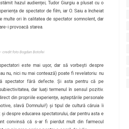
stârnit hazul audienței; Tudor Giurgiu a plusat cu o
periența de spectator de film, iar O. Saiu a încheiat
 multe ori în calitatea de spectator somnolent, dar
are-i provoacă starea.
 credit foto Bogdan Botofei
spectatori este mai ușor, dar să vorbești despre
au nu, nici nu mai contează) poate fi revelatoriu: nu
tă spectator fără defecte. Și asta pentru că pe
subiectivitatea, dar luați termenul în sensul pozitiv.
irect din propriile experiențe, așteptările personale
tive, slavă Domnului!) și tipul de cultură căruia îi
 și despre educarea spectatorului, dar pentru asta e
unt convinsă că s-ar fi pierdut mult din farmecul