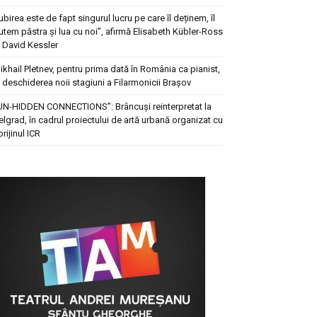
Iubirea este de fapt singurul lucru pe care îl deținem, îl
utem păstra și lua cu noi”, afirmă Elisabeth Kübler-Ross
i David Kessler
ikhail Pletnev, pentru prima dată în România ca pianist,
a deschiderea noii stagiuni a Filarmonicii Brașov
UN-HIDDEN CONNECTIONS”: Brâncuși reinterpretat la
elgrad, în cadrul proiectului de artă urbană organizat cu
prijinul ICR