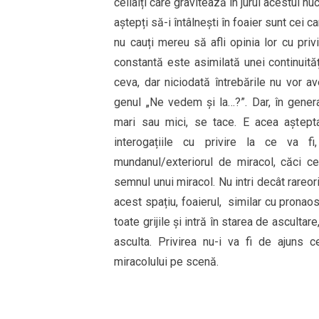
ceilalți care gravitează în jurul acestui nu
aștepți să-i întâlnești în foaier sunt cei 
nu cauți mereu să afli opinia lor cu pri
constantă este asimilată unei continuități
ceva, dar niciodată întrebările nu vor a
genul „Ne vedem și la…?”. Dar, în genera
mari sau mici, se tace. E acea aștepta
interogațiile cu privire la ce va f
mundanul/exteriorul de miracol, căci 
semnul unui miracol. Nu intri decât rareori
acest spațiu, foaierul, similar cu pronaos
toate grijile și intră în starea de asculta
asculta. Privirea nu-i va fi de ajuns c
miracolului pe scenă.