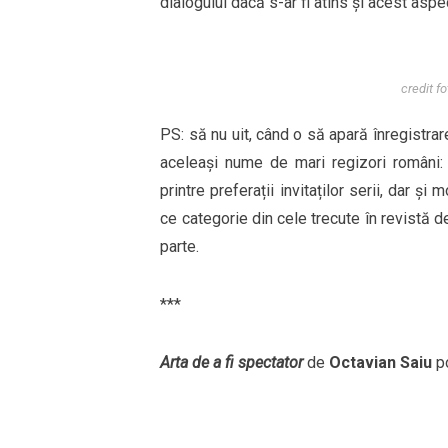
dialogului dacă s-ar fi atins și acest aspe
credit f
PS: să nu uit, când o să apară înregistrare
aceleași nume de mari regizori români: 
printre preferații invitaților serii, dar ș
ce categorie din cele trecute în revistă d
parte.
***
Arta de a fi spectator
de
Octavian Saiu
po