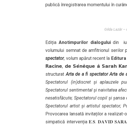
publică înregistrarea momentului în curân
Gilda Lazăr – 
Ediția
Anotimpurilor dialogului
din iul
volumului semnat de amfitrionul serilor
spectator
, volum apărut recent la
Editura
𝗥𝗮𝗰𝗶𝗻𝗲, 𝗱𝗲 𝗦𝗲́𝗻𝗲̀𝗾𝘂𝗲 𝗮̀ 𝗦𝗮𝗿𝗮
structurat
Arta de a fi spectator Arta de a
Spectatorul (in)discret și aplauzele pub
Spectatorul sentimental și naivitatea afecti
nesatisfăcute
; Spectatorul copil și șansa c
Spectatorul artist și artistul spectator
; P
Provocarea lansată invitaților a realizat-o
simpatică intervenția 𝐄.𝐒. 𝐃𝐀𝐕𝐈𝐃 𝐒