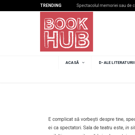
TRENDING
Spectacolul memoriei sau de 
ARTELE SPECTACOLULUI
Cât de complicat es
teatru?
ACASĂ
D-ALE LITERATURII
by
NONA RAPOTAN
on
7 IULIE 2022
0 COM
E complicat să vorbești despre tine, spect
ei ca spectatori. Sala de teatru este,
in si