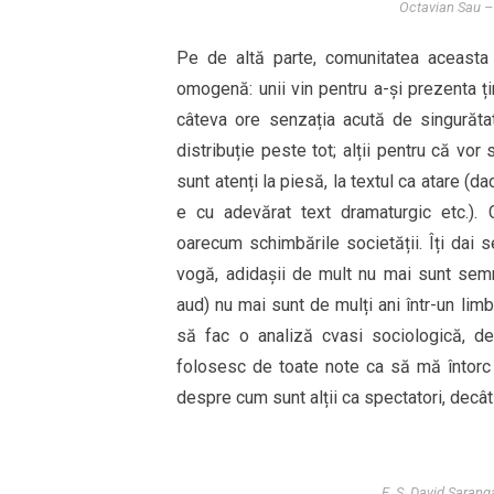
Octavian Sau – 
Pe de altă parte, comunitatea aceasta
omogenă: unii vin pentru a-și prezenta ținu
câteva ore senzația acută de singurătat
distribuție peste tot; alții pentru că vor
sunt atenți la piesă, la textul ca atare (d
e cu adevărat text dramaturgic etc.). 
oarecum schimbările societății. Îți dai 
vogă, adidașii de mult nu mai sunt semn 
aud) nu mai sunt de mulți ani într-un lim
să fac o analiză cvasi sociologică, 
folosesc de toate note ca să mă întorc 
despre cum sunt alții ca spectatori, decât
E. S. David Sarang