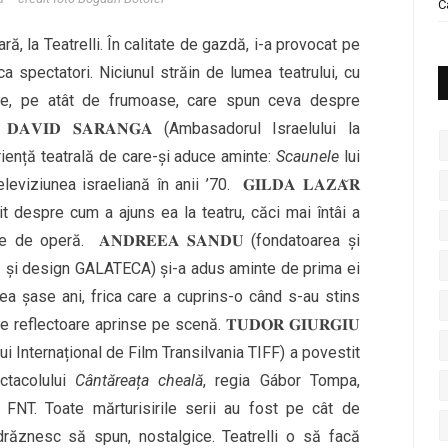
C
ară, la Teatrelli. În calitate de gazdă, i-a provocat pe
a spectatori. Niciunul străin de lumea teatrului, cu
ale, pe atât de frumoase, care spun ceva despre
 𝐃𝐀𝐕𝐈𝐃 𝐒𝐀𝐑𝐀𝐍𝐆𝐀 (Ambasadorul Israelului la
iență teatrală de care-și aduce aminte:
Scaunele
lui
iziunea israeliană în anii ’70. 𝐆𝐈𝐋𝐃𝐀 𝐋𝐀𝐙𝐀̆𝐑
tit despre cum a ajuns ea la teatru, căci mai întâi a
de operă. 𝐀𝐍𝐃𝐑𝐄𝐄𝐀 𝐒𝐀𝐍𝐃𝐔 (fondatoarea și
ă și design GALATECA) și-a adus aminte de prima ei
avea șase ani, frica care a cuprins-o când s-au stins
 reflectoare aprinse pe scenă. 𝐓𝐔𝐃𝐎𝐑 𝐆𝐈𝐔𝐑𝐆𝐈𝐔
ui Internațional de Film Transilvania TIFF) a povestit
ctacolului
Cântăreața cheală
, regia Gábor Tompa,
 FNT. Toate mărturisirile serii au fost pe cât de
drăznesc să spun, nostalgice. Teatrelli o să facă