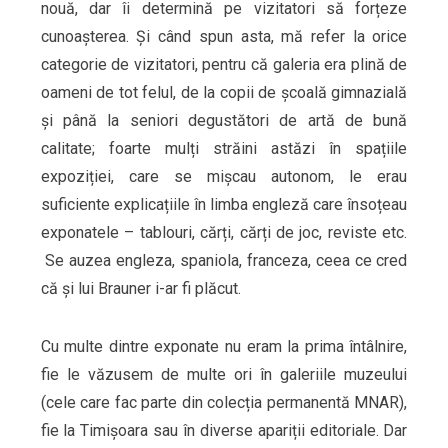
nouă, dar îi determină pe vizitatori să forțeze
cunoașterea. Și când spun asta, mă refer la orice
categorie de vizitatori, pentru că galeria era plină de
oameni de tot felul, de la copii de școală gimnazială
și până la seniori degustători de artă de bună
calitate; foarte mulți străini astăzi în spațiile
expoziției, care se mișcau autonom, le erau
suficiente explicațiile în limba engleză care însoțeau
exponatele – tablouri, cărți, cărți de joc, reviste etc.
Se auzea engleza, spaniola, franceza, ceea ce cred
că și lui Brauner i-ar fi plăcut.
Cu multe dintre exponate nu eram la prima întâlnire,
fie le văzusem de multe ori în galeriile muzeului
(cele care fac parte din colecția permanentă MNAR),
fie la Timișoara sau în diverse apariții editoriale. Dar