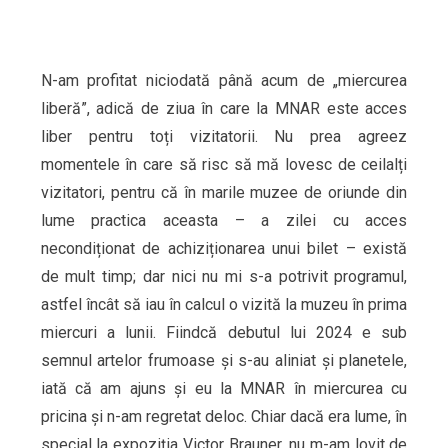
N-am profitat niciodată până acum de „miercurea
liberă”, adică de ziua în care la MNAR este acces
liber pentru toți vizitatorii. Nu prea agreez
momentele în care să risc să mă lovesc de ceilalți
vizitatori, pentru că în marile muzee de oriunde din
lume practica aceasta – a zilei cu acces
necondiționat de achiziționarea unui bilet – există
de mult timp; dar nici nu mi s-a potrivit programul,
astfel încât să iau în calcul o vizită la muzeu în prima
miercuri a lunii. Fiindcă debutul lui 2024 e sub
semnul artelor frumoase și s-au aliniat și planetele,
iată că am ajuns și eu la MNAR în miercurea cu
pricina și n-am regretat deloc. Chiar dacă era lume, în
special la expoziția Victor Brauner, nu m-am lovit de