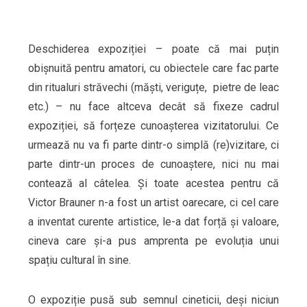
Deschiderea expoziției – poate că mai puțin
obișnuită pentru amatori, cu obiectele care fac parte
din ritualuri străvechi (măști, veriguțe, pietre de leac
etc.) – nu face altceva decât să fixeze cadrul
expoziției, să forțeze cunoașterea vizitatorului. Ce
urmează nu va fi parte dintr-o simplă (re)vizitare, ci
parte dintr-un proces de cunoaștere, nici nu mai
contează al câtelea. Și toate acestea pentru că
Victor Brauner n-a fost un artist oarecare, ci cel care
a inventat curente artistice, le-a dat forță și valoare,
cineva care și-a pus amprenta pe evoluția unui
spațiu cultural în sine.
O expoziție pusă sub semnul cineticii, deși niciun