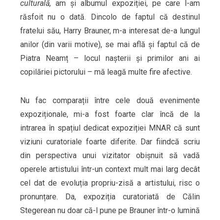
culturală,
am și albumul expoziției, pe care l-am
răsfoit nu o dată. Dincolo de faptul că destinul
fratelui său, Harry Brauner, m-a interesat de-a lungul
anilor (din varii motive), se mai află și faptul că de
Piatra Neamț – locul nașterii și primilor ani ai
copilăriei pictorului – mă leagă multe fire afective.
Nu fac comparații între cele două evenimente
expoziționale, mi-a fost foarte clar încă de la
intrarea în spațiul dedicat expoziției MNAR că sunt
viziuni curatoriale foarte diferite. Dar fiindcă scriu
din perspectiva unui vizitator obișnuit să vadă
operele artistului într-un context mult mai larg decât
cel dat de evoluția propriu-zisă a artistului, risc o
pronunțare. Da, expoziția curatoriată de Călin
Stegerean nu doar că-l pune pe Brauner într-o lumină