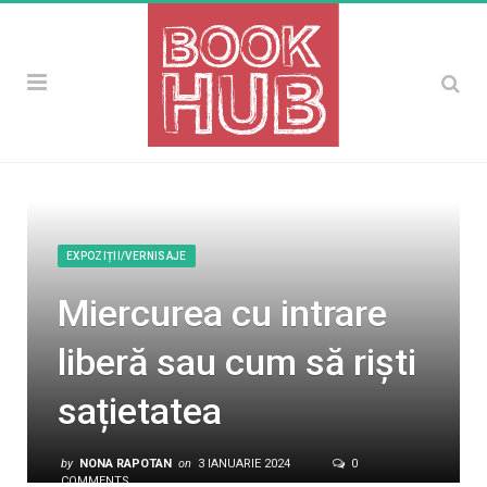
EXPOZIȚII/VERNISAJE
Miercurea cu intrare
liberă sau cum să riști
sațietatea
by
NONA RAPOTAN
on
3 IANUARIE 2024
0
COMMENTS