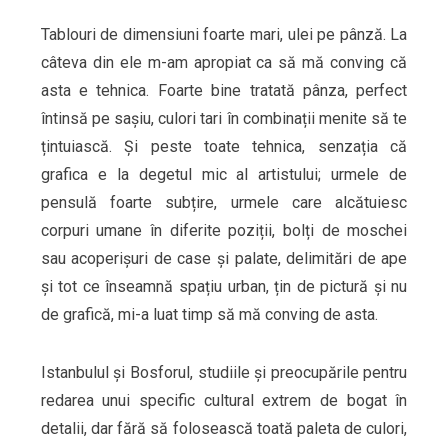
Tablouri de dimensiuni foarte mari, ulei pe pânză. La
câteva din ele m-am apropiat ca să mă conving că
asta e tehnica. Foarte bine tratată pânza, perfect
întinsă pe sașiu, culori tari în combinații menite să te
țintuiască. Și peste toate tehnica, senzația că
grafica e la degetul mic al artistului; urmele de
pensulă foarte subțire, urmele care alcătuiesc
corpuri umane în diferite poziții, bolți de moschei
sau acoperișuri de case și palate, delimitări de ape
și tot ce înseamnă spațiu urban, țin de pictură și nu
de grafică, mi-a luat timp să mă conving de asta.
Istanbulul și Bosforul, studiile și preocupările pentru
redarea unui specific cultural extrem de bogat în
detalii, dar fără să folosească toată paleta de culori,