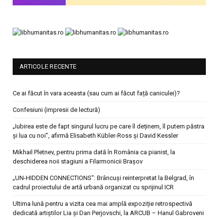
ARTICOLE RECENTE
Ce ai făcut în vara aceasta (sau cum ai făcut față caniculei)?
Confesiuni (impresii de lectură)
„Iubirea este de fapt singurul lucru pe care îl deținem, îl putem păstra
și lua cu noi”, afirmă Elisabeth Kübler-Ross și David Kessler
Mikhail Pletnev, pentru prima dată în România ca pianist, la
deschiderea noii stagiuni a Filarmonicii Brașov
„UN-HIDDEN CONNECTIONS”: Brâncuși reinterpretat la Belgrad, în
cadrul proiectului de artă urbană organizat cu sprijinul ICR
Ultima lună pentru a vizita cea mai amplă expoziție retrospectivă
dedicată artiștilor Lia și Dan Perjovschi, la ARCUB – Hanul Gabroveni