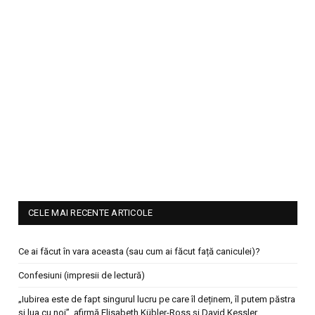
CELE MAI RECENTE ARTICOLE
Ce ai făcut în vara aceasta (sau cum ai făcut față caniculei)?
Confesiuni (impresii de lectură)
„Iubirea este de fapt singurul lucru pe care îl deținem, îl putem păstra
și lua cu noi”, afirmă Elisabeth Kübler-Ross și David Kessler