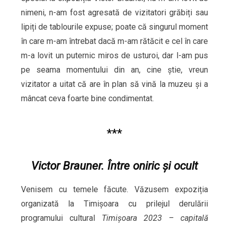
nimeni, n-am fost agresată de vizitatori grăbiți sau
lipiți de tablourile expuse; poate că singurul moment
în care m-am întrebat dacă m-am rătăcit e cel în care
m-a lovit un puternic miros de usturoi, dar l-am pus
pe seama momentului din an, cine știe, vreun
vizitator a uitat că are în plan să vină la muzeu și a
mâncat ceva foarte bine condimentat.
***
V
ictor Brauner. Între oniric și ocult
Venisem cu temele făcute. Văzusem expoziția
organizată la Timișoara cu prilejul derulării
programului cultural
Timișoara 2023 – capitală