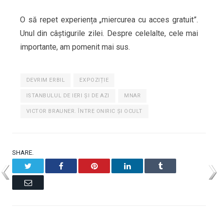
O să repet experiența „miercurea cu acces gratuit”.
Unul din câștigurile zilei. Despre celelalte, cele mai
importante, am pomenit mai sus.
DEVRIM ERBIL
EXPOZIȚIE
ISTANBULUL DE IERI ŞI DE AZI
MNAR
VICTOR BRAUNER. ÎNTRE ONIRIC ȘI OCULT
SHARE.
Twitter
Facebook
Pinterest
LinkedIn
Tumblr
Email