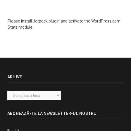
Please install Jetpack plugin and activate the WordPress.com
Stats module.
ARHIVE
Arhive
ABONEAZĂ-TE LA NEWSLETTER-UL NOSTRU
Email
*