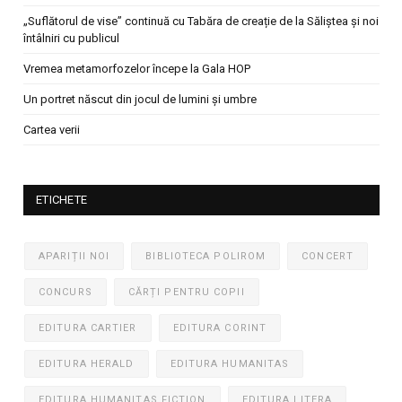
„Suflătorul de vise” continuă cu Tabăra de creație de la Săliștea și noi
întâlniri cu publicul
Vremea metamorfozelor începe la Gala HOP
Un portret născut din jocul de lumini și umbre
Cartea verii
ETICHETE
APARIȚII NOI
BIBLIOTECA POLIROM
CONCERT
CONCURS
CĂRȚI PENTRU COPII
EDITURA CARTIER
EDITURA CORINT
EDITURA HERALD
EDITURA HUMANITAS
EDITURA HUMANITAS FICTION
EDITURA LITERA