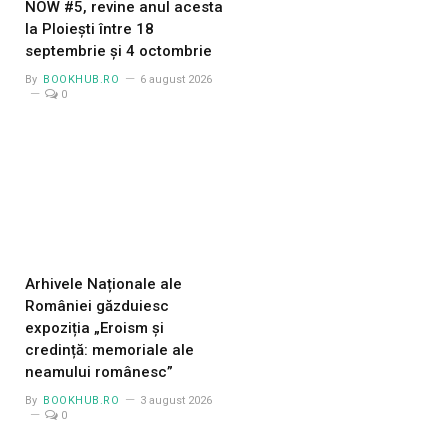
NOW #5, revine anul acesta
la Ploiești între 18
septembrie și 4 octombrie
By
BOOKHUB.RO
6 august 2026
0
Arhivele Naționale ale
României găzduiesc
expoziția „Eroism și
credință: memoriale ale
neamului românesc”
By
BOOKHUB.RO
3 august 2026
0