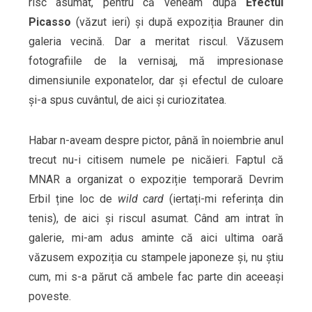
risc asumat, pentru că veneam după
Efectul
Picasso
(văzut ieri) și după expoziția Brauner din
galeria vecină. Dar a meritat riscul. Văzusem
fotografiile de la vernisaj, mă impresionase
dimensiunile exponatelor, dar și efectul de culoare
și-a spus cuvântul, de aici și curiozitatea.
Habar n-aveam despre pictor, până în noiembrie anul
trecut nu-i citisem numele pe nicăieri. Faptul că
MNAR a organizat o expoziție temporară Devrim
Erbil ține loc de
wild card
(iertați-mi referința din
tenis), de aici și riscul asumat. Când am intrat în
galerie, mi-am adus aminte că aici ultima oară
văzusem expoziția cu stampele japoneze și, nu știu
cum, mi s-a părut că ambele fac parte din aceeași
poveste.