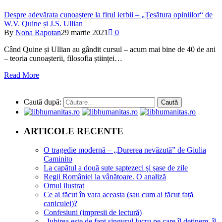
Despre adevărata cunoaștere la firul ierbii – „Țesătura opiniilor“ de
W.V. Quine și J.S. Ullian
By
Nona Rapotan
29 martie 2021
0
Când Quine și Ullian au gândit cursul – acum mai bine de 40 de ani
– teoria cunoașterii, filosofia științei…
Read More
Caută după:
ARTICOLE RECENTE
O tragedie modernă – „Durerea nevăzută” de Giulia
Caminito
La capătul a două sute șaptezeci și șase de zile
Regii României la vânătoare. O analiză
Omul ilustrat
Ce ai făcut în vara aceasta (sau cum ai făcut față
caniculei)?
Confesiuni (impresii de lectură)
„Iubirea este de fapt singurul lucru pe care îl deținem, îl