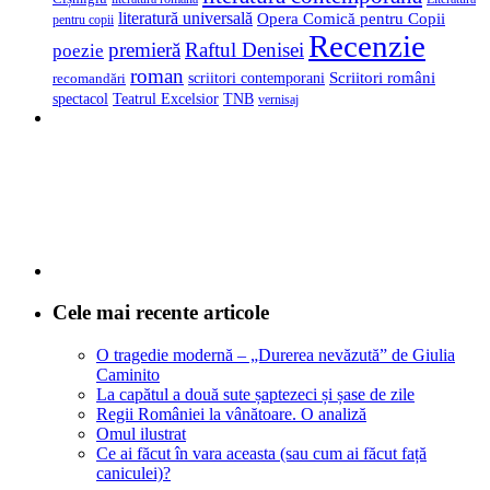
literatură universală
Opera Comică pentru Copii
pentru copii
Recenzie
premieră
Raftul Denisei
poezie
roman
scriitori contemporani
Scriitori români
recomandări
spectacol
Teatrul Excelsior
TNB
vernisaj
Cele mai recente articole
O tragedie modernă – „Durerea nevăzută” de Giulia
Caminito
La capătul a două sute șaptezeci și șase de zile
Regii României la vânătoare. O analiză
Omul ilustrat
Ce ai făcut în vara aceasta (sau cum ai făcut față
caniculei)?