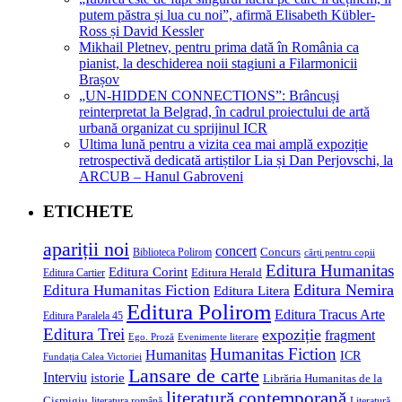
putem păstra și lua cu noi”, afirmă Elisabeth Kübler-
Ross și David Kessler
Mikhail Pletnev, pentru prima dată în România ca
pianist, la deschiderea noii stagiuni a Filarmonicii
Brașov
„UN-HIDDEN CONNECTIONS”: Brâncuși
reinterpretat la Belgrad, în cadrul proiectului de artă
urbană organizat cu sprijinul ICR
Ultima lună pentru a vizita cea mai amplă expoziție
retrospectivă dedicată artiștilor Lia și Dan Perjovschi, la
ARCUB – Hanul Gabroveni
ETICHETE
apariții noi
concert
Concurs
Biblioteca Polirom
cărți pentru copii
Editura Humanitas
Editura Corint
Editura Herald
Editura Cartier
Editura Nemira
Editura Humanitas Fiction
Editura Litera
Editura Polirom
Editura Tracus Arte
Editura Paralela 45
Editura Trei
expoziție
fragment
Evenimente literare
Ego. Proză
Humanitas Fiction
Humanitas
ICR
Fundația Calea Victoriei
Lansare de carte
Interviu
istorie
Librăria Humanitas de la
literatură contemporană
Cișmigiu
literatura română
Literatură