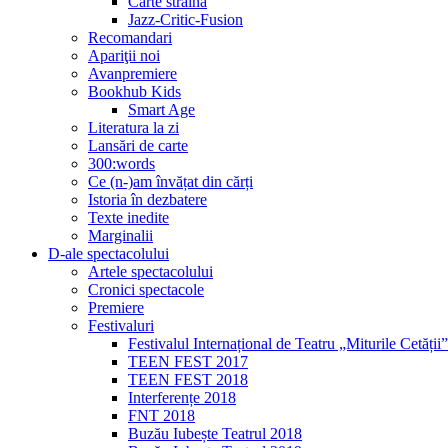
Carte străină
Jazz-Critic-Fusion
Recomandari
Apariţii noi
Avanpremiere
Bookhub Kids
Smart Age
Literatura la zi
Lansări de carte
300:words
Ce (n-)am învățat din cărți
Istoria în dezbatere
Texte inedite
Marginalii
D-ale spectacolului
Artele spectacolului
Cronici spectacole
Premiere
Festivaluri
Festivalul Internațional de Teatru „Miturile Cetății”
TEEN FEST 2017
TEEN FEST 2018
Interferențe 2018
FNT 2018
Buzău Iubește Teatrul 2018