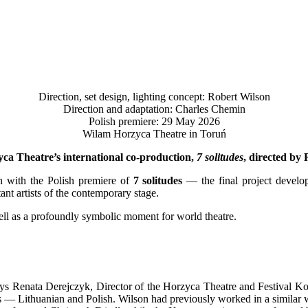
Direction, set design, lighting concept: Robert Wilson
Direction and adaptation: Charles Chemin
Polish premiere: 29 May 2026
Wilam Horzyca Theatre in Toruń
ca Theatre’s international co-production,
7 solitudes
, directed by
n with the Polish premiere of
7 solitudes
— the final project develop
nt artists of the contemporary stage.
s well as a profoundly symbolic moment for world theatre.
says Renata Derejczyk, Director of the Horzyca Theatre and Festival 
 — Lithuanian and Polish. Wilson had previously worked in a similar w