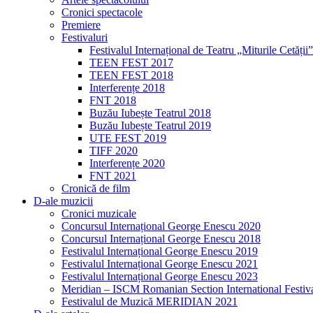
Cronici spectacole
Premiere
Festivaluri
Festivalul Internațional de Teatru „Miturile Cetății”
TEEN FEST 2017
TEEN FEST 2018
Interferențe 2018
FNT 2018
Buzău Iubește Teatrul 2018
Buzău Iubește Teatrul 2019
UTE FEST 2019
TIFF 2020
Interferențe 2020
FNT 2021
Cronică de film
D-ale muzicii
Cronici muzicale
Concursul Internațional George Enescu 2020
Concursul Internațional George Enescu 2018
Festivalul Internațional George Enescu 2019
Festivalul Internațional George Enescu 2021
Festivalul Internațional George Enescu 2023
Meridian – ISCM Romanian Section International Festiv
Festivalul de Muzică MERIDIAN 2021