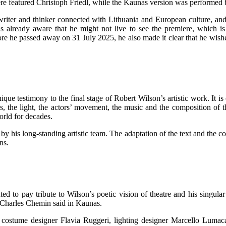
e featured Christoph Friedl, while the Kaunas version was performed 
iter and thinker connected with Lithuania and European culture, and a
as already aware that he might not live to see the premiere, which i
fore he passed away on 31 July 2025, he also made it clear that he wish
ique testimony to the final stage of Robert Wilson’s artistic work. It is 
 the light, the actors’ movement, the music and the composition of t
world for decades.
 by his long-standing artistic team. The adaptation of the text and the
ns.
ed to pay tribute to Wilson’s poetic vision of theatre and his singul
 Charles Chemin said in Kaunas.
, costume designer Flavia Ruggeri, lighting designer Marcello Luma