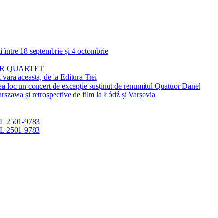
 între 18 septembrie și 4 octombrie
AR QUARTET
t vara aceasta, de la Editura Trei
 un concert de excepție susținut de renumitul Quatuor Danel
rszawa și retrospective de film la Łódź și Varșovia