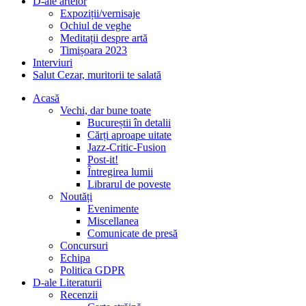
D-ale artelor
Expoziții/vernisaje
Ochiul de veghe
Meditații despre artă
Timișoara 2023
Interviuri
Salut Cezar, muritorii te salată
Acasă
Vechi, dar bune toate
Bucureștii în detalii
Cărți aproape uitate
Jazz-Critic-Fusion
Post-it!
Întregirea lumii
Librarul de poveste
Noutăți
Evenimente
Miscellanea
Comunicate de presă
Concursuri
Echipa
Politica GDPR
D-ale Literaturii
Recenzii