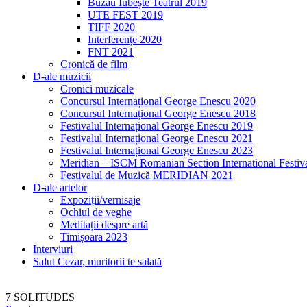
Buzău Iubește Teatrul 2019
UTE FEST 2019
TIFF 2020
Interferențe 2020
FNT 2021
Cronică de film
D-ale muzicii
Cronici muzicale
Concursul Internațional George Enescu 2020
Concursul Internațional George Enescu 2018
Festivalul Internațional George Enescu 2019
Festivalul Internațional George Enescu 2021
Festivalul Internațional George Enescu 2023
Meridian – ISCM Romanian Section International Festiv
Festivalul de Muzică MERIDIAN 2021
D-ale artelor
Expoziții/vernisaje
Ochiul de veghe
Meditații despre artă
Timișoara 2023
Interviuri
Salut Cezar, muritorii te salată
7 SOLITUDES