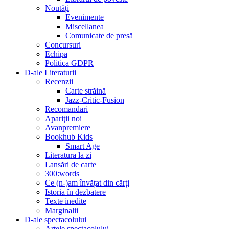
Noutăți
Evenimente
Miscellanea
Comunicate de presă
Concursuri
Echipa
Politica GDPR
D-ale Literaturii
Recenzii
Carte străină
Jazz-Critic-Fusion
Recomandari
Apariţii noi
Avanpremiere
Bookhub Kids
Smart Age
Literatura la zi
Lansări de carte
300:words
Ce (n-)am învățat din cărți
Istoria în dezbatere
Texte inedite
Marginalii
D-ale spectacolului
Artele spectacolului