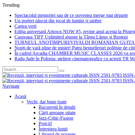
Trending
Spectacolul memoriei sau de ce povestea merge mai departe
Un portret născut din jocul de lumini și umbre
Cartea verii
Ediția aniversară Artown NOW #5, revine anul acesta la Ploiești
Caravana TIFF Unlimited ajunge la Târgu Lăpuș și Bușteni
TURNEUL ANOTIMPURI/VIVALDI ROMANIAN GUIT
Nopți de vară pline de mister! Patru bestselleruri polițiste de citi
În cadrul Arcadia CHAMBER MUSIC CLASSES 2026 va avea loc
Radu Jude în Polonia: ateliere cinematografice cu actorii TR Wa
Navigate
Acasă
Vechi, dar bune toate
Bucureștii în detalii
Cărți aproape uitate
Jazz-Critic-Fusion
Post-it!
Întregirea lumii
Librarul de poveste