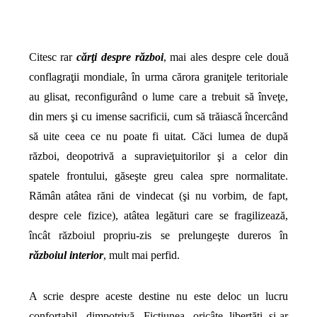
Citesc rar
cărţi despre război
, mai ales despre cele două
conflagraţii mondiale, în urma cărora graniţele teritoriale
au glisat, reconfigurând o lume care a trebuit să înveţe,
din mers şi cu imense sacrificii, cum să trăiască încercând
să uite ceea ce nu poate fi uitat. Căci lumea de după
război, deopotrivă a supravieţuitorilor şi a celor din
spatele frontului, găseşte greu calea spre normalitate.
Rămân atâtea răni de vindecat (şi nu vorbim, de fapt,
despre cele fizice), atâtea legături care se fragilizează,
încât războiul propriu-zis se prelungeşte dureros în
războiul interior
, mult mai perfid.
A scrie despre aceste destine nu este deloc un lucru
confortabil, dimpotrivă. Ficţiunea, oricâte libertăţi şi-ar