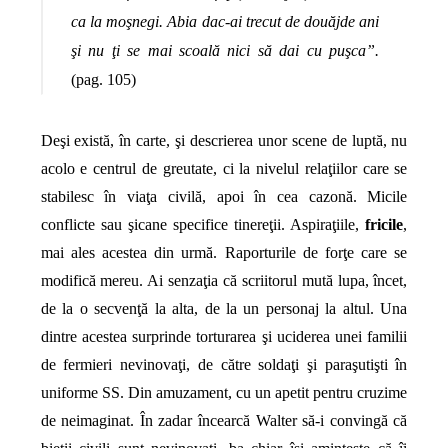
ca la moşnegi. Abia dac-ai trecut de douăjde ani
şi nu ţi se mai scoală nici să dai cu puşca”.
(pag. 105)
Deşi există, în carte, şi descrierea unor scene de luptă, nu
acolo e centrul de greutate, ci la nivelul relaţiilor care se
stabilesc în viaţa civilă, apoi în cea cazonă. Micile
conflicte sau şicane specifice tinereţii. Aspiraţiile,
fricile
,
mai ales acestea din urmă. Raporturile de forţe care se
modifică mereu. Ai senzaţia că scriitorul mută lupa, încet,
de la o secvenţă la alta, de la un personaj la altul. Una
dintre acestea surprinde torturarea şi uciderea unei familii
de fermieri nevinovaţi, de către soldaţi şi paraşutişti în
uniforme SS. Din amuzament, cu un apetit pentru cruzime
de neimaginat. În zadar încearcă Walter să-i convingă că