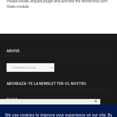
Please install Jetpack plugin and activate the WordPress.com
Stats module.
ARHIVE
Arhive
ABONEAZĂ-TE LA NEWSLETTER-UL NOSTRU
Email
*
✕
This website uses cookies to ensure you get
the best experience on our website.