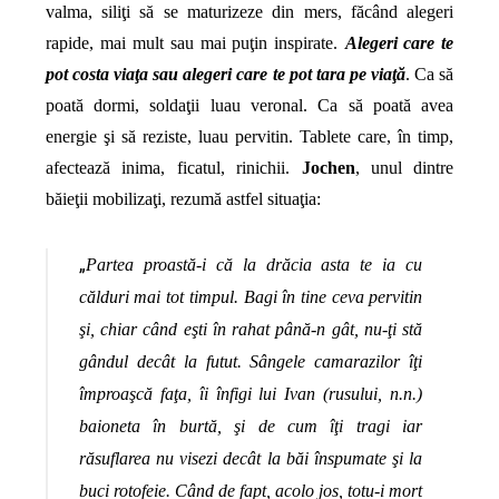
valma, siliţi să se maturizeze din mers, făcând alegeri
rapide, mai mult sau mai puţin inspirate.
Alegeri care te
pot costa viaţa sau alegeri care te pot tara pe viaţă
. Ca să
poată dormi, soldaţii luau veronal. Ca să poată avea
energie şi să reziste, luau pervitin. Tablete care, în timp,
afectează inima, ficatul, rinichii.
Jochen
, unul dintre
băieţii mobilizaţi, rezumă astfel situaţia:
„
Partea proastă-i că la drăcia asta te ia cu
călduri mai tot timpul. Bagi în tine ceva pervitin
şi, chiar când eşti în rahat până-n gât, nu-ţi stă
gândul decât la futut. Sângele camarazilor îţi
împroaşcă faţa, îi înfigi lui Ivan (rusului, n.n.)
baioneta în burtă, şi de cum îţi tragi iar
răsuflarea nu visezi decât la băi înspumate şi la
buci rotofeie. Când de fapt, acolo jos, totu-i mort