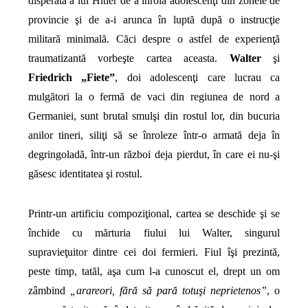
disperată a lui Hitler de a înrola adolescenţi din zonele de
provincie şi de a-i arunca în luptă după o instrucţie
militară minimală. Căci despre o astfel de experienţă
traumatizantă vorbeşte cartea aceasta.
Walter
şi
Friedrich „Fiete”
, doi adolescenţi care lucrau ca
mulgători la o fermă de vaci din regiunea de nord a
Germaniei, sunt brutal smulşi din rostul lor, din bucuria
anilor tineri, siliţi să se înroleze într-o armată deja în
degringoladă, într-un război deja pierdut, în care ei nu-şi
găsesc identitatea şi rostul.
Printr-un artificiu compoziţional, cartea se deschide şi se
închide cu mărturia fiului lui Walter, singurul
supravieţuitor dintre cei doi fermieri. Fiul îşi prezintă,
peste timp, tatăl, aşa cum l-a cunoscut el, drept un om
zâmbind
„arareori, fără să pară totuşi neprietenos”
, o