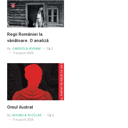
Regii României la
vânătoare. O analiză
By
GABRIELA AVRAM
0
9 august 2026
Omul ilustrat
By
MIHAELA NICOLAE
0
9 august 2026