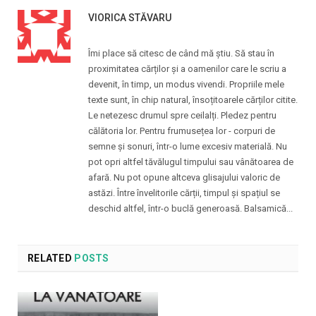
VIORICA STĂVARU
Îmi place să citesc de când mă știu. Să stau în
proximitatea cărților și a oamenilor care le scriu a
devenit, în timp, un modus vivendi. Propriile mele
texte sunt, în chip natural, însoțitoarele cărților citite.
Le netezesc drumul spre ceilalți. Pledez pentru
călătoria lor. Pentru frumusețea lor - corpuri de
semne și sonuri, într-o lume excesiv materială. Nu
pot opri altfel tăvălugul timpului sau vânătoarea de
afară. Nu pot opune altceva glisajului valoric de
astăzi. Între învelitorile cărții, timpul și spațiul se
deschid altfel, într-o buclă generoasă. Balsamică...
RELATED
POSTS