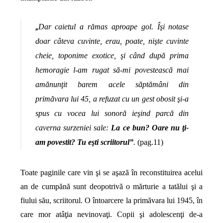
„
Dar caietul a rămas aproape gol. Îşi notase
doar câteva cuvinte, erau, poate, nişte cuvinte
cheie, toponime exotice, şi când după prima
hemoragie l-am rugat să-mi povestească mai
amănunţit barem acele săptămâni din
primăvara lui 45, a refuzat cu un gest obosit şi-a
spus cu vocea lui sonoră ieşind parcă din
caverna surzeniei sale:
La ce bun? Oare nu ţi-
am povestit? Tu eşti scriitorul”
.
(pag.11)
Toate paginile care vin şi se aşază în reconstituirea acelui
an de cumpănă sunt deopotrivă o mărturie a tatălui şi a
fiului său, scriitorul. O întoarcere la primăvara lui 1945, în
care mor atâţia nevinovaţi. Copii şi adolescenţi de-a