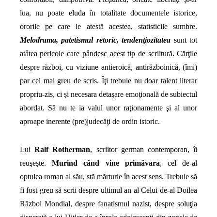
lua, nu poate eluda în totalitate documentele istorice,
ororile pe care le atestă acestea, statisticile sumbre.
Melodrama, patetismul retoric, tendenţiozitatea
sunt tot
atâtea pericole care pândesc acest tip de scriitură. Cărţile
despre război, cu viziune antieroică, antirăzboinică, (îmi)
par cel mai greu de scris. Îţi trebuie nu doar talent literar
propriu-zis, ci şi necesara detaşare emoţională de subiectul
abordat. Să nu te ia valul unor raţionamente şi al unor
aproape inerente (pre)judecăţi de ordin istoric.
Lui
Ralf Rotherman
, scriitor german contemporan, îi
reuşeşte.
Murind când vine primăvara
, cel de-al
optulea roman al său, stă mărturie în acest sens. Trebuie să
fi fost greu să scrii despre ultimul an al Celui de-al Doilea
Război Mondial, despre fanatismul nazist, despre soluţia