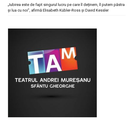
„Iubirea este de fapt singurul lucru pe care îl deținem, îl putem păstra
și lua cu noi”, afirmă Elisabeth Kübler-Ross și David Kessler