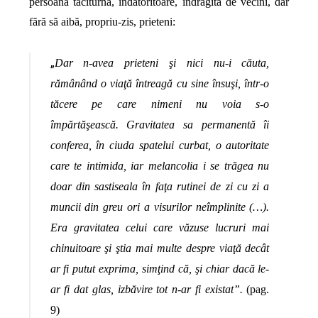
persoană taciturnă, îndatoritoare, îndrăgită de vecini, dar
fără să aibă, propriu-zis, prieteni:
„
Dar n-avea prieteni şi nici nu-i căuta,
rămânând o viaţă întreagă cu sine însuşi, într-o
tăcere pe care nimeni nu voia s-o
împărtăşească. Gravitatea sa permanentă îi
conferea, în ciuda spatelui curbat, o autoritate
care te intimida, iar melancolia i se trăgea nu
doar din sastiseala în faţa rutinei de zi cu zi a
muncii din greu ori a visurilor neîmplinite (…).
Era gravitatea celui care văzuse lucruri mai
chinuitoare şi ştia mai multe despre viaţă decât
ar fi putut exprima, simţind că, şi chiar dacă le-
ar fi dat glas, izbăvire tot n-ar fi existat”.
(pag.
9)