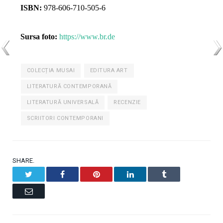
ISBN:
978-606-710-505-6
Sursa foto:
https://www.br.de
COLECȚIA MUSAI
EDITURA ART
LITERATURĂ CONTEMPORANĂ
LITERATURĂ UNIVERSALĂ
RECENZIE
SCRIITORI CONTEMPORANI
SHARE.
Twitter
Facebook
Pinterest
LinkedIn
Tumblr
Email