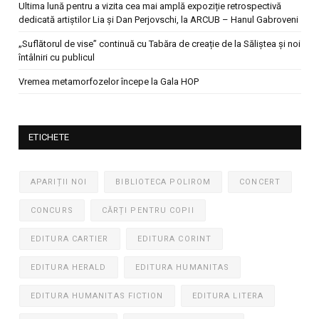
Ultima lună pentru a vizita cea mai amplă expoziție retrospectivă
dedicată artiștilor Lia și Dan Perjovschi, la ARCUB – Hanul Gabroveni
„Suflătorul de vise” continuă cu Tabăra de creație de la Săliștea și noi
întâlniri cu publicul
Vremea metamorfozelor începe la Gala HOP
ETICHETE
APARIȚII NOI
BIBLIOTECA POLIROM
CONCERT
CONCURS
CĂRȚI PENTRU COPII
EDITURA CARTIER
EDITURA CORINT
EDITURA HERALD
EDITURA HUMANITAS
EDITURA HUMANITAS FICTION
EDITURA LITERA