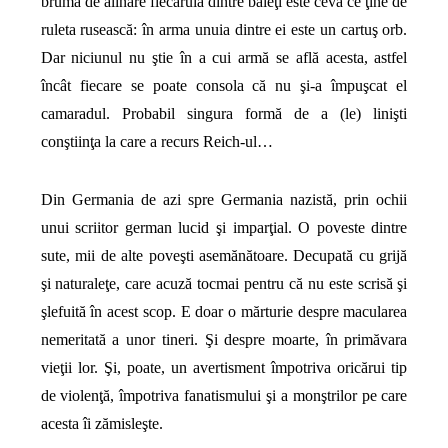
brumă de alinare fiecăruia dintre băieţi este ceva ce ţine de
ruleta rusească: în arma unuia dintre ei este un cartuş orb.
Dar niciunul nu ştie în a cui armă se află acesta, astfel
încât fiecare se poate consola că nu şi-a împuşcat el
camaradul. Probabil singura formă de a (le) linişti
conştiinţa la care a recurs Reich-ul…
Din Germania de azi spre Germania nazistă, prin ochii
unui scriitor german lucid şi imparţial. O poveste dintre
sute, mii de alte poveşti asemănătoare. Decupată cu grijă
şi naturaleţe, care acuză tocmai pentru că nu este scrisă şi
şlefuită în acest scop. E doar o mărturie despre macularea
nemeritată a unor tineri. Şi despre moarte, în primăvara
vieţii lor. Şi, poate, un avertisment împotriva oricărui tip
de violenţă, împotriva fanatismului şi a monştrilor pe care
acesta îi zămisleşte.