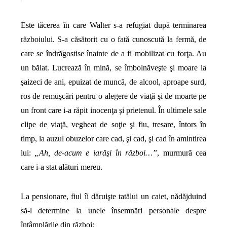
Este tăcerea în care Walter s-a refugiat după terminarea
războiului. S-a căsătorit cu o fată cunoscută la fermă, de
care se îndrăgostise înainte de a fi mobilizat cu forţa. Au
un băiat. Lucrează în mină, se îmbolnăveşte şi moare la
şaizeci de ani, epuizat de muncă, de alcool, aproape surd,
ros de remuşcări pentru o alegere de viaţă şi de moarte pe
un front care i-a răpit inocenţa şi prietenul. În ultimele sale
clipe de viaţă, vegheat de soţie şi fiu, tresare, întors în
timp, la auzul obuzelor care cad, şi cad, şi cad în amintirea
lui:
„Ah, de-acum e iarăşi în război…”
, murmură cea
care i-a stat alături mereu.
La pensionare, fiul îi dăruişte tatălui un caiet, nădăjduind
să-l determine la unele însemnări personale despre
întâmplările din război: