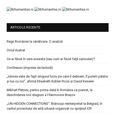
ARTICOLE RECENTE
Regii României la vânătoare. O analiză
Omul ilustrat
Ce ai făcut în vara aceasta (sau cum ai făcut față caniculei)?
Confesiuni (impresii de lectură)
„Iubirea este de fapt singurul lucru pe care îl deținem, îl putem păstra
și lua cu noi”, afirmă Elisabeth Kübler-Ross și David Kessler
Mikhail Pletnev, pentru prima dată în România ca pianist, la
deschiderea noii stagiuni a Filarmonicii Brașov
„UN-HIDDEN CONNECTIONS”: Brâncuși reinterpretat la Belgrad, în
cadrul proiectului de artă urbană organizat cu sprijinul ICR