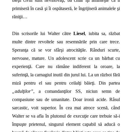
bieţii civili sunt nevinovaţi, ba chiar îşi aminteşte că îi
primiseră în casă şi îi ospătaseră, le îngrijiseră animalele şi
răniţii…
Din scrisorile lui Walter către
Liesel
, iubita sa, răzbat
multe dintre revoltele sau resemnările prin care trece.
Speranţa că se vor sfârşi atrocităţile. Rânduri scurte,
nervoase, mature. Un adolescent scrie ca un bărbat cu
experienţă. Care nu rămâne indiferent la oroare, la
suferinţă, la carnagiul inutil din jurul lui. La un război fără
miză pentru el sau pentru ceilalţi băieţi. Din partea
„adulţilor”
, a comandanţilor SS, niciun semn de
compasiune sau de umanitate. Doar ironii acide. Râsul
sarcastic, voit superior. În cea mai atroce scenă, când
Walter se va afla în plutonul de execuţie care trebuie să-i
împuşte prietenul, singurul element capabil să aducă o